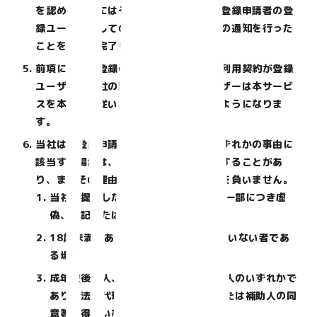
を認める場合にはその旨を通知します。登録申請者の登
録ユーザーとしての登録は、当社が本項の通知を行った
ことをもって完了したものとします。
前項に定める登録の完了時に、サービス利用契約が登録
ユーザーと当社の間に成立し、登録ユーザーは本サービ
スを本規約に従い利用することができるようになりま
す。
当社は、登録申請者が、以下の各号のいずれかの事由に
該当する場合は、登録及び再登録を拒否することがあ
り、またその理由について一切開示義務を負いません。
当社に提供した登録事項の全部または一部につき虚
偽、誤記または記載漏れがあった場合
18歳未満であって親権者の同意を得ていない者であ
る場合
成年被後見人、被保佐人または被補助人のいずれかで
あり、法定代理人、後見人、保佐人または補助人の同
意等を得ていなかった場合