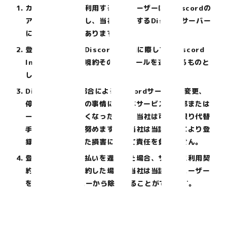
カキコミ・ゼミを利用する登録ユーザーは、Discordの
アカウントを取得し、当社が指定するDiscordサーバー
に参加する必要があります。
登録ユーザーは、Discordの利用に際して、Discord
Inc.が定める利用規約その他のルールを遵守するものと
します。
Discord Inc.の都合によるDiscordサービスの変更、
停止、終了その他の事情により本サービスの全部または
一部が提供できなくなった場合、当社は可能な限り代替
手段を講じるよう努めますが、当社は当該事情により登
録ユーザーに生じた損害について責任を負いません。
登録ユーザーが支払いを遅延した場合、サービス利用契
約を解除または解約した場合、当社は当該登録ユーザー
をDiscordサーバーから除外することができます。