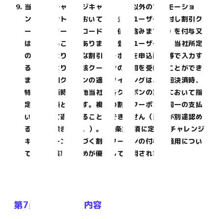
当社は、チャレンジキャンペーン以外のプロモーショ
ン・イベント等においても、登録ユーザーに対し割引ク
ーポン（クーポンコードの提供を含みます。）を付与又
は提供することがあります。登録ユーザーは、当社所定
の方法により有効な割引クーポンを申込画面等で入力す
ることにより、当該クーポンの適用を受けることができ
ます。割引クーポンの適用タイミングは、初回決済時、
特定の更新時その他当社が各クーポンの案内において指
定する時点とします。複数の割引クーポンを同一の支払
いに重ねて適用することはできません（当社が別途認め
る場合を除きます。）。第6条第8項に定めるチャレンジ
キャンペーンに基づく割引クーポンの付与・適用につい
ては、当該項の定めが優先して適用されます。
第7条（サービス内容）