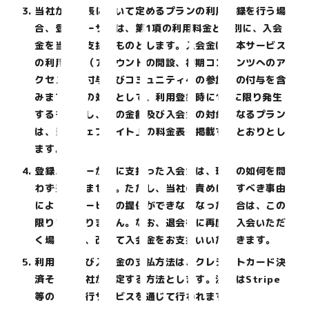
当社が料金表において定めるプランの利用登録を行う場
合、登録ユーザーは、第1項の利用料金とは別に、入会
金を当社に支払うものとします。入会金は、本サービス
の利用登録（アカウントの開設、初期コンテンツへのア
クセス権の付与及びコミュニティへの参加権の付与を含
みます。）の対価として、利用登録時に1回に限り発生
するものとし、その金額及び入会金の対象となるプラン
は、当社ウェブサイト上の料金表に掲載するとおりとし
ます。
登録ユーザーが既に支払った入会金は、理由の如何を問
わず返金しません。ただし、当社の責めに帰すべき事由
により本サービスの提供ができなくなった場合は、この
限りではありません。なお、退会後に再度ご入会いただ
く場合には、改めて入会金をお支払いいただきます。
利用料金及び入会金の支払方法は、クレジットカード決
済その他当社が指定する方法とします。決済はStripe
等の決済代行サービスを通じて行われます。