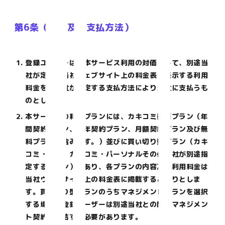
第6条（料金及び支払方法）
登録ユーザーは、本サービス利用の対価として、別途当
社が定め、当社ウェブサイト上の料金表に表示する利用
料金を、当社が指定する支払方法により当社に支払うも
のとします。
本サービスの料金プランには、カキコミ動画プラン（年
間契約プラン、半年契約プラン、月額契約プラン及び無
料プランを含みます。）並びに買い切り型プラン（カキ
コミ・ゼミ、カキコミ・パーソナルその他当社が別途指
定するプラン）があり、各プランの内容及び利用料金は
当社ウェブサイト上の料金表に掲載するとおりとしま
す。買い切り型プランのうちマネジメントプランを選択
する場合、登録ユーザーは別途当社との間でマネジメン
ト契約を締結する必要があります。