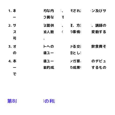
本サービスの具体的な内容は、選択されたプラン及びサ
ービスの種類により異なります。
サービスの具体的な提供内容、頻度、方法等は、講師の
スケジュール、参加人数、その他の事情により変動する
可能性があります。
オフラインイベントへの参加にかかる交通費、飲食費そ
の他の費用は、登録ユーザーの負担とします。
本サービスは、登録ユーザーのマンガ家としてのデビュ
ー、連載獲得、商業的成功その他の成果を保証するもの
ではありません。
第8条（Discordの利用）