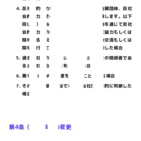
反社会的勢力等（暴力団、暴力団員、右翼団体、反社
会的勢力、その他これに準ずる者を意味します。以下
同じ。）である、または資金提供その他を通じて反社
会的勢力等の維持、運営もしくは経営に協力もしくは
関与する等反社会的勢力等との何らかの交流もしくは
関与を行っていると当社が合理的に判断した場合
過去当社との契約に違反した者またはその関係者であ
ると当社が合理的に判断した場合
第13条に定める措置を受けたことがある場合
その他、登録を適当でないと当社が合理的に判断した
場合
第4条（登録事項の変更）