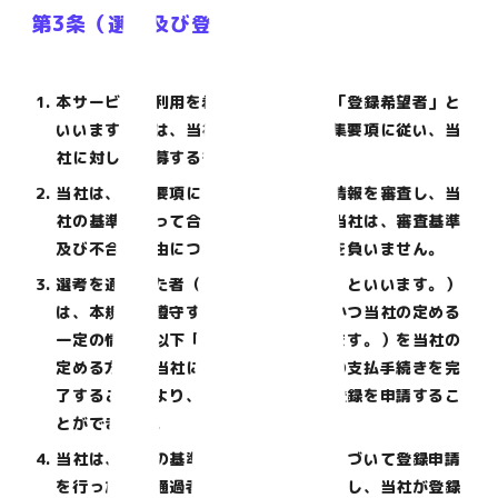
第3条（選考及び登録）
本サービスの利用を希望する者（以下「登録希望者」と
いいます。）は、当社が別途定める募集要項に従い、当
社に対して応募するものとします。
当社は、募集要項に基づき提出された情報を審査し、当
社の基準に従って合否を判断します。当社は、審査基準
及び不合格理由について一切開示義務を負いません。
選考を通過した者（以下「選考通過者」といいます。）
は、本規約を遵守することに同意し、かつ当社の定める
一定の情報（以下「登録事項」といいます。）を当社の
定める方法で当社に提供し、利用料金の支払手続きを完
了することにより、本サービスの利用登録を申請するこ
とができます。
当社は、当社の基準に従って、前項に基づいて登録申請
を行った選考通過者の登録の可否を判断し、当社が登録