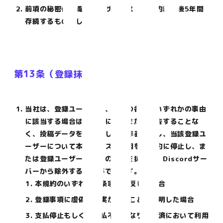
前項の秘密保持義務は、サービス利用契約終了後5年間
存続するものとします。
第13条（登録抹消等）
当社は、登録ユーザーが、以下の各号のいずれかの事由
に該当する場合は、事前に通知または催告することな
く、投稿データを削除もしくは非表示にし、当該登録ユ
ーザーについて本サービスの利用を一時的に停止し、ま
たは登録ユーザーとしての登録を抹消し、Discordサー
バーから除外することができます。
本規約のいずれかの条項に違反した場合
登録事項に虚偽の事実があることが判明した場合
支払停止もしくは支払不能となり、決済において利用