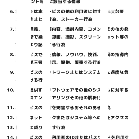
スメント等）に該当する情報
講師または本サービスの他の利用者に対する過度な要
求、つきまとい行為、ストーカー行為
講師の講義、指導内容、添削内容、コメントその他の発
言を無断で録音、録画、撮影、スクリーンショット等の
方法により記録する行為
本サービスで得た情報、ノウハウ、技術、講師の指導内
容等を第三者に開示、提供、販売する行為
本サービスのネットワークまたはシステム等に過度な負
荷をかける行為
当社が提供するソフトウェアその他のシステムに対する
リバースエンジニアリングその他の解析行為
本サービスの運営を妨害するおそれのある行為
当社のネットワークまたはシステム等への不正アクセス
第三者に成りすます行為
本サービスの他の利用者のIDまたはパスワードを利用す