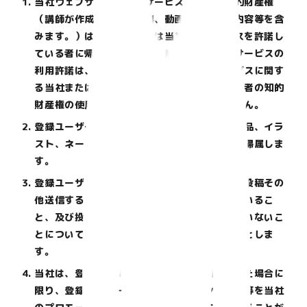
当社ウェブサイト及び本サービスに関する知的財産権
（講師が作成した講義資料、動画教材、添削内容等を含
みます。）は全て当社または当社にライセンスを許諾し
ている者に帰属しており、本規約に基づく本サービスの
利用許諾は、当社ウェブサイトまたは本サービスに関す
る当社または当社にライセンスを許諾している者の知的
財産権の使用許諾を意味するものではありません。
登録ユーザーが作成した投稿データ（マンガ作品、イラ
スト、ネーム等）の著作権は、登録ユーザーに帰属しま
す。
登録ユーザーは、投稿データについて、自らが投稿その
他送信することについての適法な権利を有しているこ
と、及び投稿データが第三者の権利を侵害していないこ
とについて、当社に対し表明し、保証するものとしま
す。
当社は、登録ユーザーの事前の個別の同意を得た場合に
限り、登録ユーザーの作品、氏名、ペンネーム等を当社