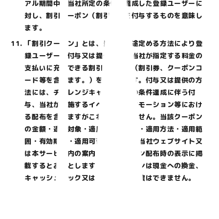
アル期間中に当社所定の条件を達成した登録ユーザーに
対し、割引クーポン（割引券）を付与するものを意味し
ます。
「割引クーポン」とは、当社が別途定める方法により登
録ユーザーに付与又は提供する、当社が指定する料金の
支払いに充当できる割引クーポン（割引券、クーポンコ
ード等を含みます。）を意味します。付与又は提供の方
法には、チャレンジキャンペーンの条件達成に伴う付
与、当社が実施するイベント・プロモーション等におけ
る配布を含みますがこれらに限りません。当該クーポン
の金額・適用対象・適用タイミング・適用方法・適用範
囲・有効期限・適用可否の詳細は、当社ウェブサイト又
は本サービス内の案内、又はクーポン配布時の表示に掲
載するとおりとします。当該クーポンは現金への換金、
キャッシュバック又は第三者への譲渡はできません。