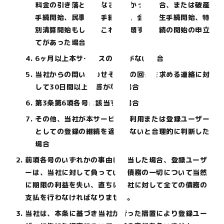
料金の引き落としがなされなかった場合、または破産
手続開始、民事再生手続開始、会社更生手続開始、特
別清算開始もしくはこれらに類する手続の開始の申立
てがあった場合
6ヶ月以上本サービスの利用がない場合
当社からの問い合わせその他の回答を求める連絡に対
して30日間以上応答がない場合
第3条第6項各号に該当する場合
その他、当社が本サービスの利用または登録ユーザー
としての登録の継続を適当でないと合理的に判断した
場合
前項各号のいずれかの事由に該当した場合、登録ユーザ
ーは、当社に対して負っている債務の一切について当然
に期限の利益を失い、直ちに当社に対して全ての債務の
支払を行わなければなりません。
当社は、本条に基づき当社が行った措置により登録ユー