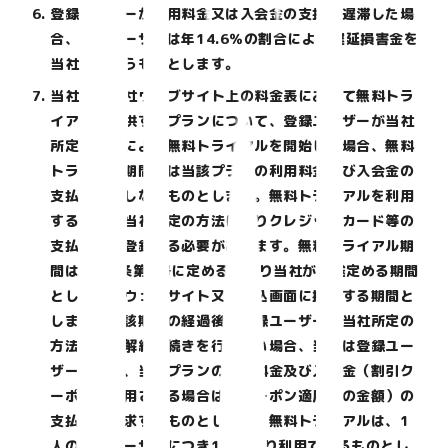
登録ユーザーが利用料金又は入会金の支払を遅滞した場
合、登録ユーザーは年14.6％の割合による遅延損害金を
当社に支払うものとします。
当社は、当社ウェブサイト上の料金表において無料トラ
イアルを提供するプランについて、登録ユーザーが当社
所定の方法により無料トライアルを開始した場合、無料
トライアル期間中は当該プランの利用料金及び入会金の
支払いを要しないものとします。無料トライアルを利用
するには、当社所定の方法によりクレジットカード等の
支払情報を登録する必要があります。無料トライアル期
間は、第2条第9号に定めるとおり当社が別途定める期間
とし、当社ウェブサイト又は申込画面に掲載する期間と
します。当該期間の経過後、登録ユーザーが当社所定の
方法により解約手続きを行わない場合、当社は登録ユー
ザーに対し、当該プランの利用料金及び入会金（割引ク
ーポンが適用される場合は、クーポン適用後の金額）の
支払いを請求するものとします。無料トライアルは、1
人の登録ユーザーにつき1回に限り利用できるものとし