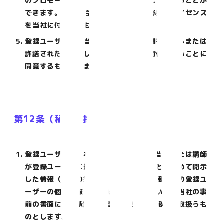
のプロモーション、広告、実績紹介等に使用することが
できます。この場合、登録ユーザーは必要なライセンス
を当社に付与するものとします。
登録ユーザーは、当社及び当社から権利を承継しまたは
許諾された者に対して著作者人格権を行使しないことに
同意するものとします。
第12条（秘密保持）
登録ユーザーは、本サービスに関連して当社または講師
が登録ユーザーに対して秘密に取扱うことを求めて開示
した情報（講師の指導ノウハウ、技術情報、他の登録ユ
ーザーの個人情報等を含みます。）について、当社の事
前の書面による承諾がある場合を除き、秘密に取扱うも
のとします。