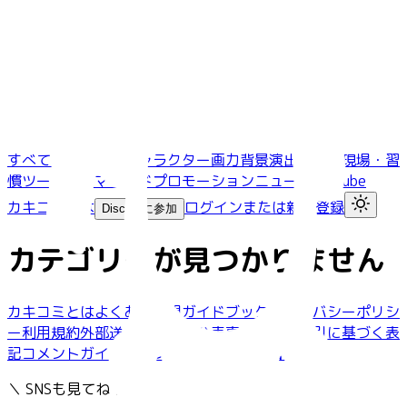
すべて
ストーリー
キャラクター
画力
背景
演出
プロの現場・習
慣
ツール
健康
マインド
プロモーション
ニュース
YouTube
カキコミとは
ログインまたは新規登録
Discordに参加
カテゴリーが見つかりません
カキコミとは
よくある質問
ガイドブック
プライバシーポリシ
ー
利用規約
外部送信に関する公表事項
特商法取引に基づく表
記
コメントガイドライン
お問い合わせ
運営会社
＼ SNSも見てね ／